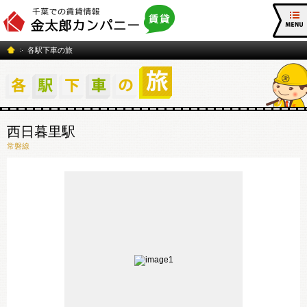
各駅下車の旅
西日暮里駅
常磐線