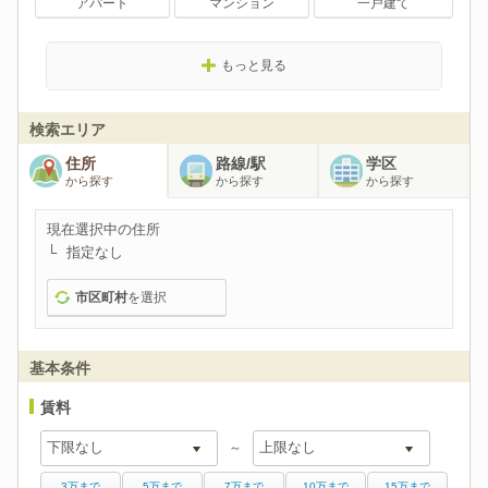
アパート
マンション
一戸建て
もっと見る
検索エリア
住所
路線/駅
学区
から探す
から探す
から探す
現在選択中の住所
指定なし
市区町村
を選択
基本条件
賃料
～
3万まで
5万まで
7万まで
10万まで
15万まで