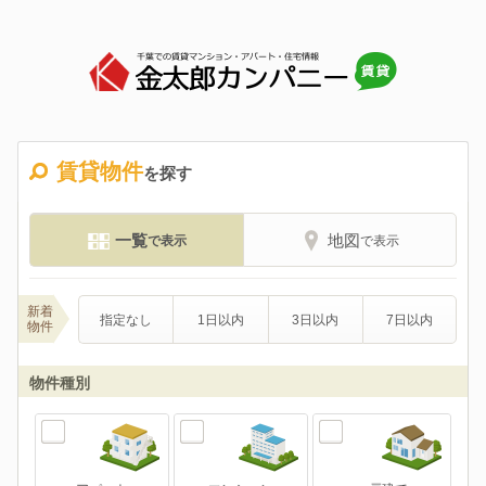
賃貸物件
を探す
地図
一覧
で表示
で表示
新着
指定なし
1日以内
3日以内
7日以内
物件
物件種別