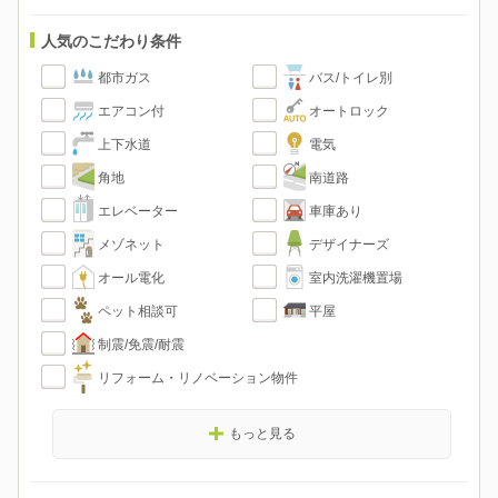
人気のこだわり条件
都市ガス
バス/トイレ別
エアコン付
オートロック
上下水道
電気
角地
南道路
エレベーター
車庫あり
メゾネット
デザイナーズ
オール電化
室内洗濯機置場
ペット相談可
平屋
制震/免震/耐震
リフォーム・リノベーション物件
もっと見る