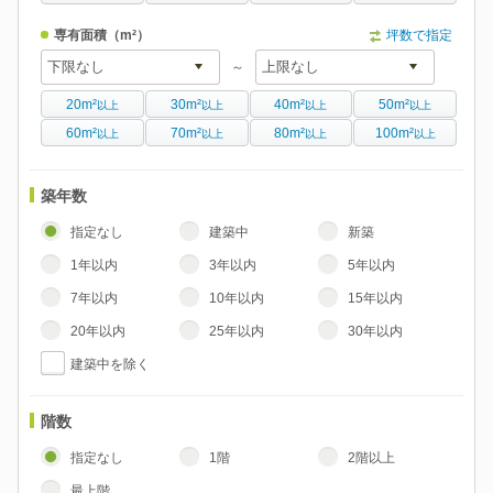
専有面積
（m²）
坪数で指定
～
20m²
30m²
40m²
50m²
以上
以上
以上
以上
60m²
70m²
80m²
100m²
以上
以上
以上
以上
築年数
指定なし
建築中
新築
1年以内
3年以内
5年以内
7年以内
10年以内
15年以内
20年以内
25年以内
30年以内
建築中を除く
階数
指定なし
1階
2階以上
最上階