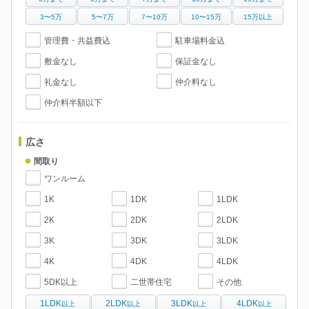
3〜5万
5〜7万
7〜10万
10〜15万
15万以上
管理費・共益費込
駐車場料金込
敷金なし
保証金なし
礼金なし
仲介料なし
仲介料半額以下
広さ
間取り
ワンルーム
1K
1DK
1LDK
2K
2DK
2LDK
3K
3DK
3LDK
4K
4DK
4LDK
5DK以上
二世帯住宅
その他
1LDK
2LDK
3LDK
4LDK
以上
以上
以上
以上