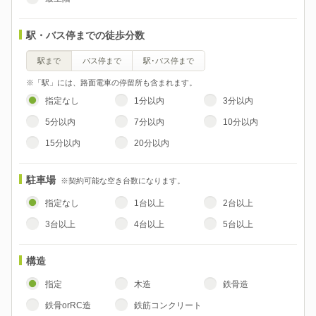
駅・バス停までの徒歩分数
駅まで
バス停まで
駅･バス停まで
※「駅」には、路面電車の停留所も含まれます。
指定なし
1分以内
3分以内
5分以内
7分以内
10分以内
15分以内
20分以内
駐車場
※契約可能な空き台数になります。
指定なし
1台以上
2台以上
3台以上
4台以上
5台以上
構造
指定
木造
鉄骨造
鉄骨orRC造
鉄筋コンクリート